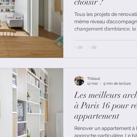
choisir ?
Tous les projets de rénova
même niveau d’accompagnement. Pour
changement d’ambiance, le
suffire. Pour une rénovatio
salle de bain, artisans et suiv
accompagnement plus stru
Thibaut
12 mai
9 min de lecture
Les meilleurs arch
à Paris 16 pour r
appartement
Rénover un appartement à 
approche particulière. Le bâ