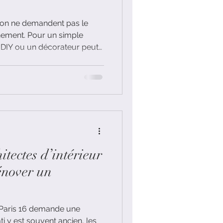
tion ne demandent pas le
 un simple
 DIY ou un décorateur peut
n complète, avec cuisine,
i de chantier, il faut un
cturé.
itectes d’intérieur
énover un
Paris 16 demande une
ti y est souvent ancien, les