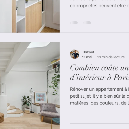
copropriétés peuvent être e
doivent être optimisées, et 
généralement élevées.
Thibaut
12 mai
10 min de lecture
Combien coûte un 
d’intérieur à Pari
Rénover un appartement à P
petit sujet. Il y a bien sûr l
matières, des couleurs, de la
une réalité plus concrète : 
entreprises, des arbitrages 
de copropriété et parfois b