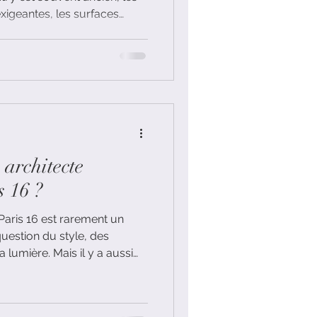
xigeantes, les surfaces
les attentes esthétiques sont
architecte
s 16 ?
aris 16 est rarement un
a question du style, des
 lumière. Mais il y a aussi
un budget, un planning, des
techniques, des contraintes
eaucoup d’imprévus. C’est