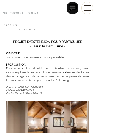
ARCHITECTURE D'INTÉRIEUR
CHESNEL
INTERIORS
PROJET D'EXTENSION POUR PARTICULIER
- Tassin la Demi Lune -
OBJECTIF
Transformer une terrasse en suite parentale
PROPOSITION
Dans cette maison d'architecte en banlieue lyonnaise, nous
avons exploité la surface d'une terrasse existante située au
dernier étage afin de la transformer en suite parentale sous
les toits, avec un bel espace douche / dressing.
Conception CHESNEL INTERIORS
Réalisation SERGE MATILE
Credits Photos FLORIAN PEALLAT